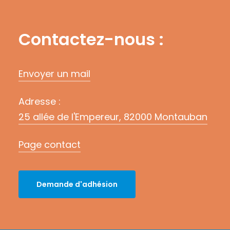
Contactez-nous :
Envoyer un mail
Adresse :
25 allée de l'Empereur, 82000 Montauban
Page contact
D
e
m
a
n
d
e
d
'
a
d
h
é
s
i
o
n