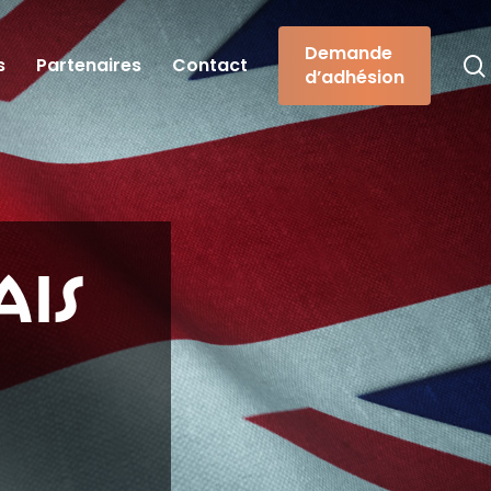
Demande
s
Partenaires
Contact
d’adhésion
ais