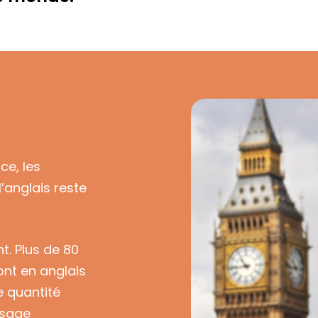
ce, les
’anglais reste
t. Plus de 80
ont en anglais
e quantité
ssage