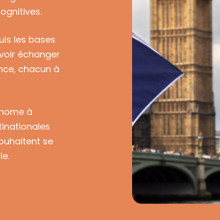
ognitives.
uis les bases
uvoir échanger
nce, chacun à
onome à
tinationales
souhaitent se
le.