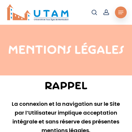
Skip
Menu
to
rechercher
account
main
content
Mentions Légales
RAPPEL
La connexion et la navigation sur le Site
par l’Utilisateur implique acceptation
intégrale et sans réserve des présentes
mentions légales.