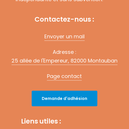
Contactez-nous :
Envoyer un mail
Adresse :
25 allée de l'Empereur, 82000 Montauban
Page contact
D
e
m
a
n
d
e
d
'
a
d
h
é
s
i
o
n
Liens utiles :