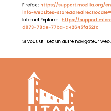
Firefox :
https://support.mozilla.org/
info-websites-stored&redirectlocale
Internet Explorer :
https://support.mic
d873-78de-77ba-d42645fa52fc
Si vous utilisez un autre navigateur web