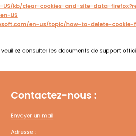
en-US/kb/clear-cookies-and-site-data-firefox?
=en-US
rosoft.com/en-us/topic/how-to-delete-cookie-f
, veuillez consulter les documents de support offic
Contactez-nous :
Envoyer un mail
Adresse :