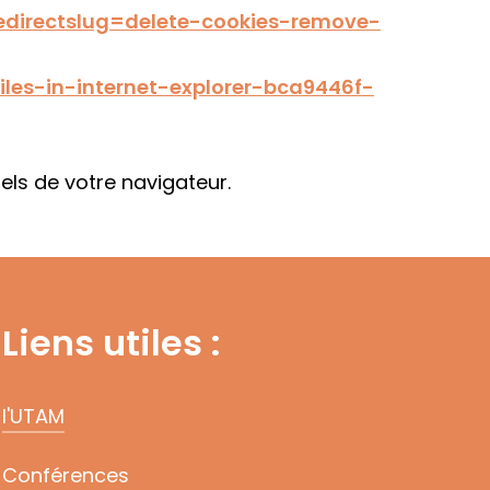
redirectslug=delete-cookies-remove-
iles-in-internet-explorer-bca9446f-
iels de votre navigateur.
Liens utiles :
l'UTAM
Conférences