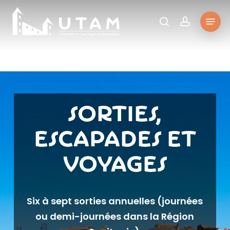
Skip
Menu
to
rechercher
account
main
content
Sorties,
escapades et
voyages
Six à sept sorties annuelles (j
ournées
ou demi-journées dans la Région