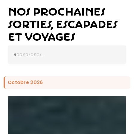
Nos prochaines
sorties, escapades
et voyages
Octobre 2026
Balade
culturelle
en
Ténarèze