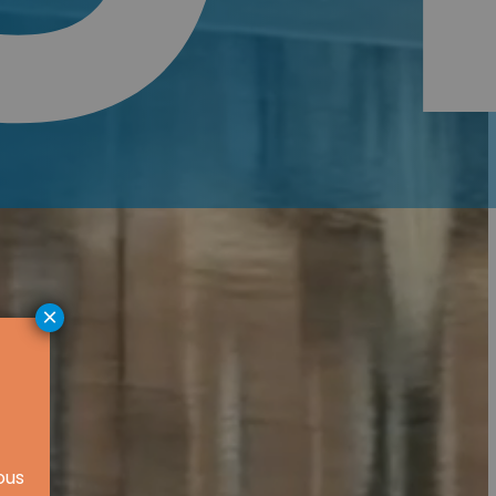
×
ous