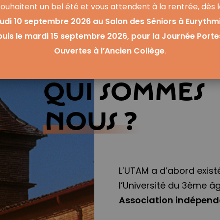
souhaitent un bel été et vous attendent à la rentrée, dès l
eudi 10 septembre 2026 au Salon des Séniors à Eurythmi
puis le mardi 15
septembre 2026, pour la Journée Porte
Ouvertes à l’Ancien Collège
.
Qui sommes
nous ?
L’UTAM a d’abord exis
l’Université du 3ème âg
Association indépend