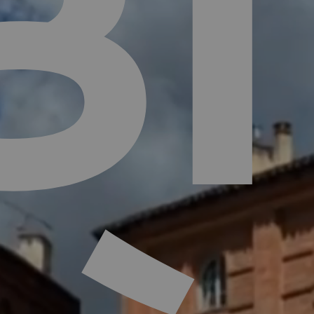
B
sur esc pour fermer