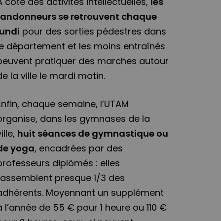
À côté des activités intellectuelles,
les
randonneurs se retrouvent chaque
lundi
pour des sorties pédestres dans
le département et les moins entraînés
peuvent pratiquer des marches autour
de la ville le mardi matin.
Enfin, chaque semaine, l’UTAM
organise, dans les gymnases de la
ville,
huit séances de gymnastique ou
de yoga
, encadrées par des
professeurs diplômés : elles
rassemblent presque 1/3 des
adhérents. Moyennant un supplément
à l’année de 55 € pour 1 heure ou 110 €