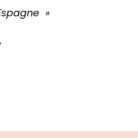
Espagne »
e