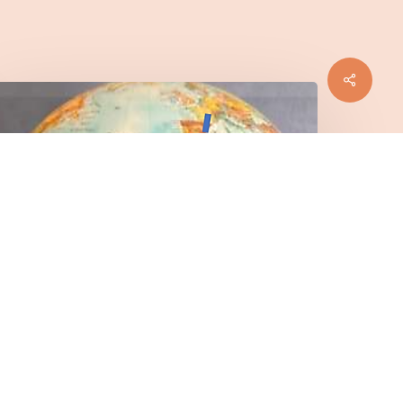
Share
a
raversée
de
’Atlantique
Sud
927-
930