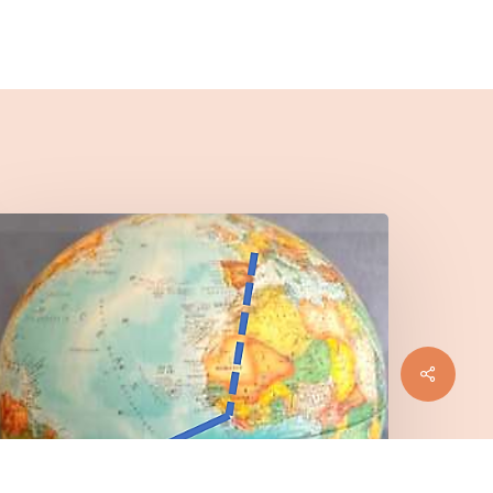
a
raversée
de
’Atlantique
Sud
Share
927-
930