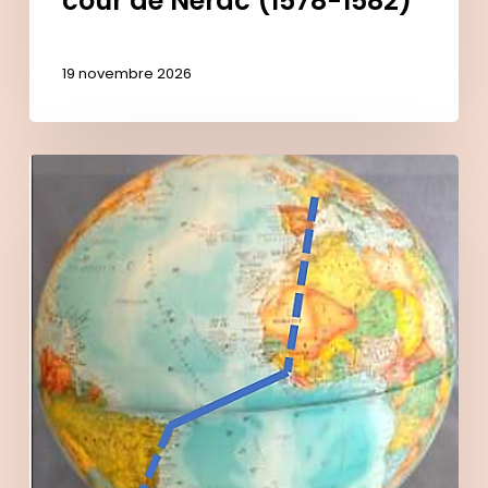
cour de Nérac (1578-1582)
19 novembre 2026
La
Traversée
de
l’Atlantique
Sud
1927-
1930