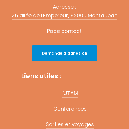
Adresse :
25 allée de l'Empereur, 82000 Montauban
Page contact
D
e
m
a
n
d
e
d
'
a
d
h
é
s
i
o
n
Liens utiles :
l'UTAM
Conférences
Sorties et voyages