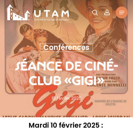
Skip
Menu
to
rechercher
account
main
content
Conférences
Séance De Ciné-
Club «Gigi»
10 février 2026
Mardi 10 février 2025 :