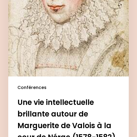
de
Nérac
(1578-
1582)
Conférences
Une vie intellectuelle
brillante autour de
Marguerite de Valois à la